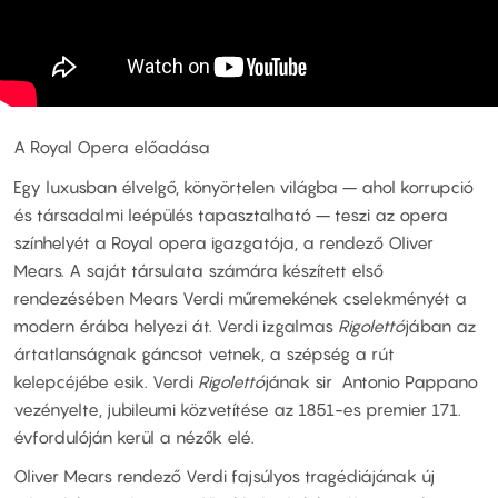
A Royal Opera előadása
Egy luxusban élvelgő, könyörtelen világba – ahol korrupció
és társadalmi leépülés tapasztalható – teszi az opera
színhelyét a Royal opera igazgatója, a rendező Oliver
Mears. A saját társulata számára készített első
rendezésében Mears Verdi műremekének cselekményét a
modern érába helyezi át. Verdi izgalmas
Rigolettó
jában az
ártatlanságnak gáncsot vetnek, a szépség a rút
kelepcéjébe esik. Verdi
Rigolettó
jának sir Antonio Pappano
vezényelte, jubileumi közvetítése az 1851-es premier 171.
évfordulóján kerül a nézők elé.
Oliver Mears rendező Verdi fajsúlyos tragédiájának új