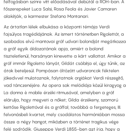
felfogásban színre vitt előadásával debütál a ROH-ban. A
főszerepeket Luca Salsi, Rosa Feola és Javier Camaren
alakítják, a karmester Stefano Montanari.
Az ártatlan lélek elbukása a központi témája Verdi
fajsúlyos tragédiájának. Az ismert történetben Rigolettót, a
szabados elvű mantovai gróf udvari bolondját megátkozza
a gróf egyik áldozatának apja, amiért a bolond
tiszteletlenül, harsányan kinevette a kárt vallottat. Amikor a
gróf immár Rigoletto lányát, Gildát csábítja el, úgy tűnik, az
átok beteljesül. Pompásan öltözött udvaroncok féktelen
jókedvvel mulatoznak, folytatnak orgiákat Verdi részegítő,
vad tánczenéjére. Az opera sok melódiája közül kiragyog a
La donna è mobile érzéki ritmusával, amelyben a gróf
elárulja, hogy megveti a nőket; Gilda érzékeny, szomorú
kettőse Rigolettóval és a gróffal; továbbá a fergeteges, III.
felvonásbeli kvartet, mely csodálatos harmóniában mossa
össze a négy hangot, miközben a történet tragikus vége
felé sodródik. Giuseppe Verdi 1855-ben azt írja, hogy a