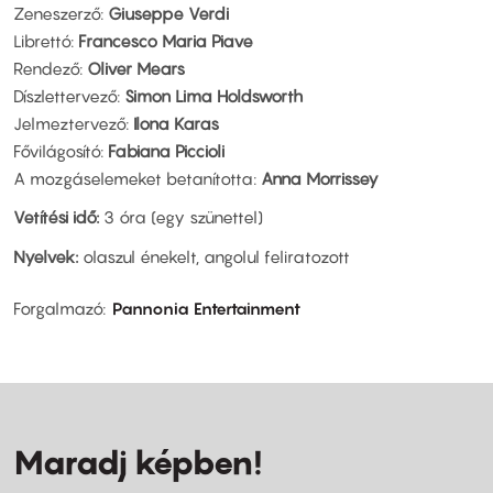
Zeneszerző:
Giuseppe Verdi
Librettó:
Francesco Maria Piave
Rendező: ­
Oliver Mears
Díszlettervező:
Simon Lima Holdsworth
Jelmeztervező:
Ilona Karas
Fővilágosító:
Fabiana Piccioli
A mozgáselemeket betanította:
Anna Morrissey
Vetítési idő:
3 óra (egy szünettel)
Nyelvek:
olaszul énekelt, angolul feliratozott
Forgalmazó
Pannonia Entertainment
Maradj képben!