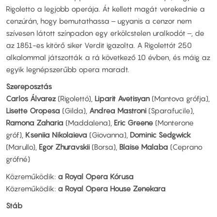
Rigoletto a legjobb operája. Át kellett magát verekednie a
cenzúrán, hogy bemutathassa ‒ ugyanis a cenzor nem
szívesen látott színpadon egy erkölcstelen uralkodót ‒, de
az 1851-es kitörő siker Verdit igazolta. A Rigolettót 250
alkalommal játszották a rá következő 10 évben, és máig az
egyik legnépszerűbb opera maradt.
Szereposztás
Carlos Álvarez
(Rigolettó),
Liparit Avetisyan
(Mantova grófja),
Lisette Oropesa
(Gilda),
Andrea Mastroni
(Sparafucile),
Ramona Zaharia
(Maddalena),
Eric Greene
(Monterone
gróf),
Kseniia Nikolaieva
(Giovanna),
Dominic Sedgwick
(Marullo),
Egor Zhuravskii
(Borsa),
Blaise Malaba
(Ceprano
grófné)
Közreműködik:
a Royal Opera Kórusa
Közreműködik:
a Royal Opera House Zenekara
Stáb