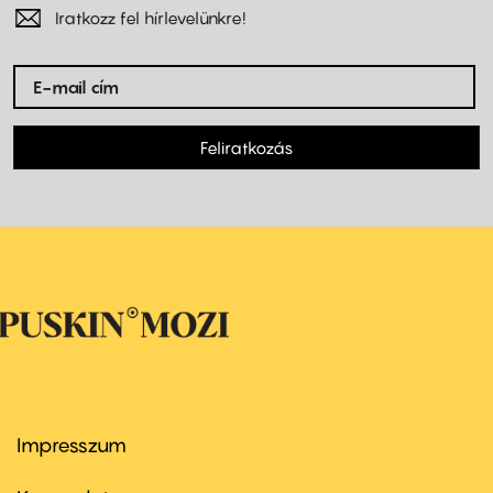
Iratkozz fel hírlevelünkre!
Feliratkozás
Impresszum
Footer
menu
first