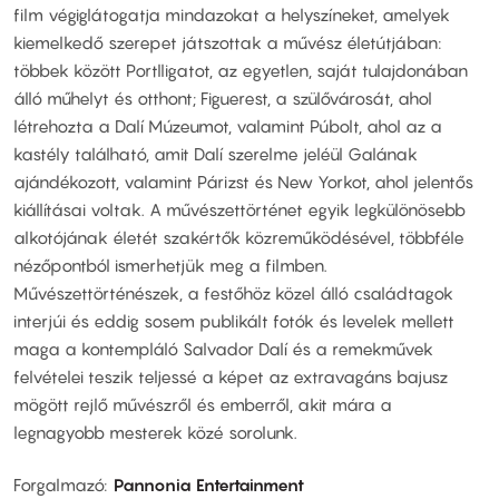
film végiglátogatja mindazokat a helyszíneket, amelyek
kiemelkedő szerepet játszottak a művész életútjában:
többek között Portlligatot, az egyetlen, saját tulajdonában
álló műhelyt és otthont; Figuerest, a szülővárosát, ahol
létrehozta a Dalí Múzeumot, valamint Púbolt, ahol az a
kastély található, amit Dalí szerelme jeléül Galának
ajándékozott, valamint Párizst és New Yorkot, ahol jelentős
kiállításai voltak. A művészettörténet egyik legkülönösebb
alkotójának életét szakértők közreműködésével, többféle
nézőpontból ismerhetjük meg a filmben.
Művészettörténészek, a festőhöz közel álló családtagok
interjúi és eddig sosem publikált fotók és levelek mellett
maga a kontempláló Salvador Dalí és a remekművek
felvételei teszik teljessé a képet az extravagáns bajusz
mögött rejlő művészről és emberről, akit mára a
legnagyobb mesterek közé sorolunk.
Forgalmazó
Pannonia Entertainment