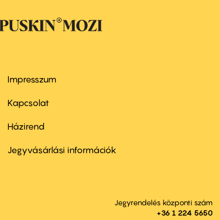
Impresszum
Footer
menu
first
Kapcsolat
Házirend
Footer
menu
second
Jegyvásárlási információk
Jegyrendelés központi szám
+36 1 224 5650