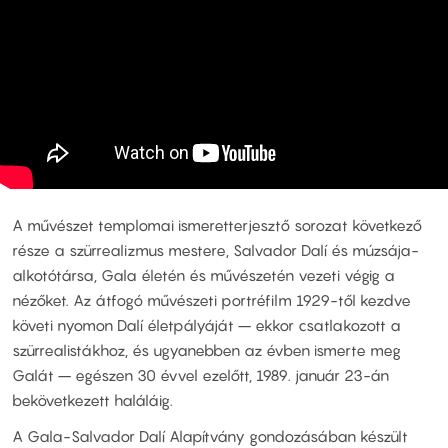
A művészet templomai ismeretterjesztő sorozat következő
része a szürrealizmus mestere, Salvador Dalí és múzsája-
alkotótársa, Gala életén és művészetén vezeti végig a
nézőket. Az átfogó művészeti portréfilm 1929-től kezdve
követi nyomon Dalí életpályáját – ekkor csatlakozott a
szürrealistákhoz, és ugyanebben az évben ismerte meg
Galát – egészen 30 évvel ezelőtt, 1989. január 23-án
bekövetkezett haláláig.
A Gala-Salvador Dalí Alapítvány gondozásában készült