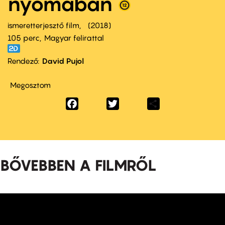
nyomában
ismeretterjesztő film
2018
105 perc,
Magyar felirattal
Rendező
David Pujol
Megosztom
Facebook
Twitter
Share
BŐVEBBEN A FILMRŐL