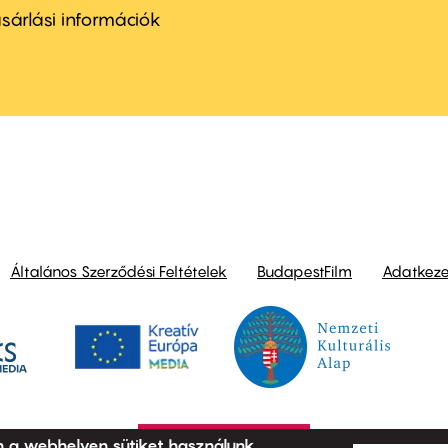
nu
sárlási információk
ond
Általános Szerződési Feltételek
BudapestFilm
Adatkezel
n a webhelyen sütiket használunk