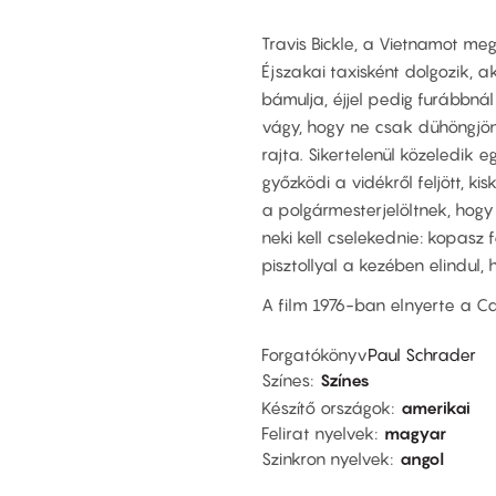
Travis Bickle, a Vietnamot me
Éjszakai taxisként dolgozik, 
bámulja, éjjel pedig furábbná
vágy, hogy ne csak dühöngjön
rajta. Sikertelenül közeledik e
győzködi a vidékről feljött, kis
a polgármesterjelöltnek, hogy 
neki kell cselekednie: kopasz 
pisztollyal a kezében elindul,
A film 1976-ban elnyerte a Ca
Forgatókönyv
Paul Schrader
Színes
Színes
Készítő országok
amerikai
Felirat nyelvek
magyar
Szinkron nyelvek
angol