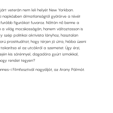
gjárt veterán nem leli helyét New Yorkban.
aki napközben álmatlanságtól gyötörve a tévét
l furább figurákat fuvaroz. Nőttön nő benne a
 a világ mocskosságán, hanem változtasson is
gy szép politikai aktivista lányhoz, hasztalan
korú prostituáltat, hogy térjen jó útra, hiába üzeni
takarítsa el az utcákról a szemetet. Úgy érzi,
fején kis sörénnyel, dagadóra gyúrt izmokkal,
 hogy rendet tegyen?
nnes-i Filmfesztivál nagydíját, az Arany Pálmát.