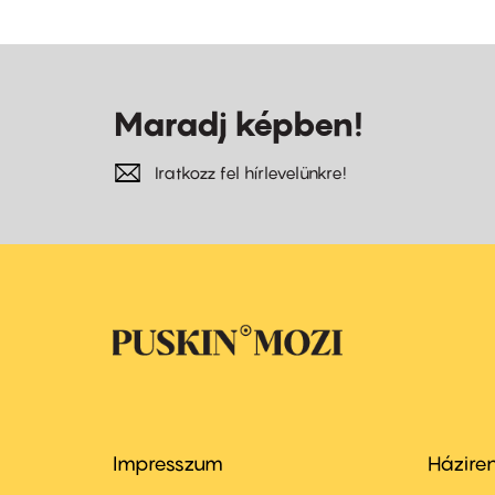
Maradj képben!
Iratkozz fel hírlevelünkre!
Impresszum
Házire
Footer
Foo