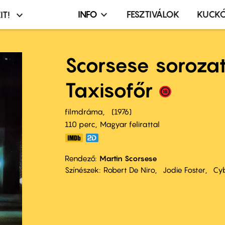
INFO
FESZTIVÁLOK
KUCK
IT!
Infó,
asztó
esemény,
terembérlés
Scorsese sorozat
menü
Taxisofőr
filmdráma
1976
110 perc,
Magyar felirattal
Rendező
Martin Scorsese
Színészek
Robert De Niro
Jodie Foster
Cyb