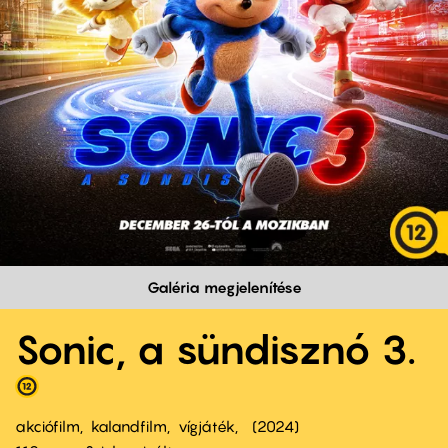
Galéria megjelenítése
Sonic, a sündisznó 3.
akciófilm
kalandfilm
vígjáték
2024