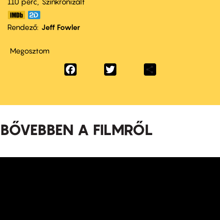
110 perc,
Szinkronizált
Rendező
Jeff Fowler
Megosztom
Facebook
Twitter
Share
BŐVEBBEN A FILMRŐL