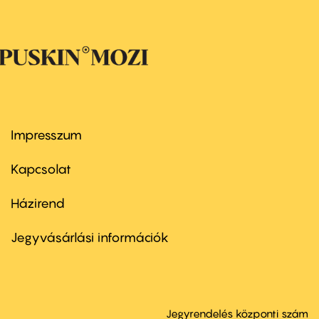
Impresszum
Footer
menu
first
Kapcsolat
Házirend
Footer
menu
second
Jegyvásárlási információk
Jegyrendelés központi szám