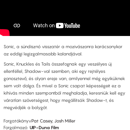
Sonic, a sündisznó visszatér a mozivászonra karácsonykor
az eddigi legizgalmasabb kalandjával.
Sonic, Knuckles és Tails összefognak egy veszélyes új
ellenféllel, Shadow-val szemben, aki egy rejtélyes
gonosztevő, és olyan ereje van, amilyennel még egyiküknek
sem volt dolga. És mivel a Sonic csapat képességeit ez a
kihívás minden szempontból meghaladja, keresniük kell egy
váratlan szövetségest, hogy megállítsák Shadow-t, és
megvédjék a bolygót.
Forgatókönyv
Pat Casey, Josh Miller
Forgalmazó
UIP-Duna Film