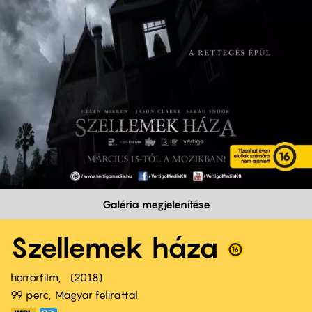
Galéria megjelenítése
Szellemek háza
horrorfilm
2018
99 perc,
Magyar felirattal