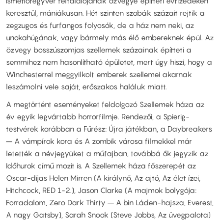
ismétlőfegyver feltalálójának özvegye építteti évtizedeken
keresztül, mániákusan. Hét szinten szobák százait rejtik a
zegzugos és furfangos folyosók, de a ház nem neki, az
unokahúgának, vagy bármely más élő embereknek épül. Az
özvegy bosszúszomjas szellemek százainak építteti a
semmihez nem hasonlítható épületet, mert úgy hiszi, hogy a
Winchesterrel meggyilkolt emberek szellemei akarnak
leszámolni vele saját, erőszakos haláluk miatt.
A megtörtént eseményeket feldolgozó Szellemek háza az
év egyik legvártabb horrorfilmje. Rendezői, a Spierig-
testvérek korábban a Fűrész: Újra játékban, a Daybreakers
– A vámpírok kora és A zombik városa filmekkel már
letették a névjegyüket a műfajban, továbbá ők jegyzik az
Időhurok című mozit is. A Szellemek háza főszerepét az
Oscar-díjas Helen Mirren (A királynő, Az ajtó, Az élet ízei,
Hitchcock, RED 1-2.), Jason Clarke (A majmok bolygója:
Forradalom, Zero Dark Thirty – A bin Láden-hajsza, Everest,
A nagy Gatsby), Sarah Snook (Steve Jobbs, Az üvegpalota)