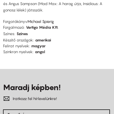
és Angus Sampson (Mad Max: A harag útja, Insidious: A
gonosz lélek) játsszák.
Forgatókönyv
Michael Spierig
Forgalmazó
Vertigo Média Kft.
Színes
Színes
Készítő országok
amerikai
Felirat nyelvek
magyar
Szinkron nyelvek
angol
Maradj képben!
Iratkozz fel hírlevelünkre!