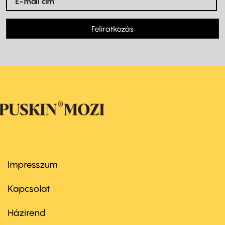
Feliratkozás
Impresszum
Footer
menu
first
Kapcsolat
Házirend
Footer
menu