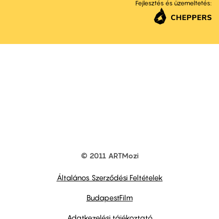
Fejlesztés és üzemeltetés:
© 2011 ARTMozi
Footer
other
links
Általános Szerződési Feltételek
BudapestFilm
Adatkezelési tájékoztató