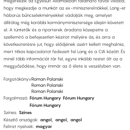
megérkezik az Egyesült Államokban található távoli villába,
hogy megkezdje a munkát az ex-miniszterelnökkel, Lang-et
háborús bűncselekményekkel vádolják meg, amelyet
állítólag még korábbi kormányminisztersége idején követett
el. A tüntetők és a riporterek áradata közepette a
szellemíró a befejezetlen kézirat mélyére ás, és arra a
következtetésre jut, hogy elődjének azért kellett meghalnia,
mert titkos kapcsolatot fedezett fel Lang és a CIA között. És
minél több információt tár fel, egyre inkább testet ölt az a
meggyőződése, hogy immár az ő élete is veszélyben van.
Forgatókönyv
Roman Polanski
Roman Polanski
Roman Polanski
Forgalmazó
Fórum Hungary
Fórum Hungary
Fórum Hungary
Színes
Színes
Készítő országok
angol
angol
angol
Felirat nyelvek
magyar