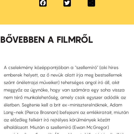
Facebook
Twitter
Share
BŐVEBBEN A FILMRŐL
A cselekmény középpontjában a "szellemíró" (aki híres
emberek helyett, az ő nevük alatt írja meg bestsellernek
szánt önéletrajzi műveiket) tehetséges angol író áll, akit
meggyőz az ügynöke, hogy van számára egy soha vissza
nem térő munkalehetőség, amely csak egyszer adódik az
életben. Segítenie kell a brit ex-miniszterelnöknek, Adam
Lang-nek (Pierce Brosnan) befejezni az emlékiratait, miután
az előzőleg felkért író rejtélyes körülmények között
elhalálozott. Miután a szellemíró (Ewan McGregor)