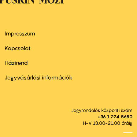
Impresszum
Footer
menu
first
Kapcsolat
Házirend
Footer
menu
second
Jegyvásárlási információk
Jegyrendelés központi szám
+36 1 224 5650
H-V 13.00-21.00 óráig