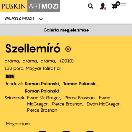
0
Felhasználói
Felhasznál
Nav
Keresés
fiók
fiók
átk
menü
menüje
VÁLASSZ MOZIT!
Moziválasztó
menü
Ugrás
Galéria megjelenítése
a
tartalomra
Szellemíró
dráma
dráma
dráma
2010
128 perc,
Magyar felirattal
Rendező
Roman Polanski
Roman Polanski
Roman Polanski
Színészek
Ewan McGregor
Pierce Brosnan
Ewan
McGregor
Pierce Brosnan
Ewan McGregor
Pierce Brosnan
Megosztom