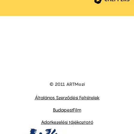
© 2011 ARTMozi
Footer
other
links
Általános Szerződési Feltételek
BudapestFilm
Adatkezelési tájékoztató