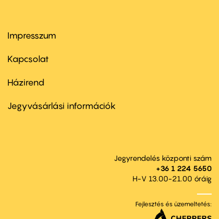
Impresszum
Footer
menu
first
Kapcsolat
Házirend
Footer
menu
second
Jegyvásárlási információk
Jegyrendelés központi szám
+36 1 224 5650
H-V 13.00-21.00 óráig
Fejlesztés és üzemeltetés: