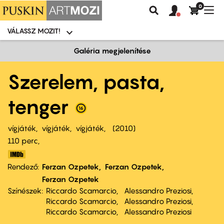
0
Felhasználói
Felhasznál
Nav
Keresés
fiók
fiók
átk
menü
menüje
VÁLASSZ MOZIT!
Moziválasztó
menü
Ugrás
Galéria megjelenítése
a
tartalomra
Szerelem, pasta,
tenger
vígjáték
vígjáték
vígjáték
2010
110 perc,
Rendező
Ferzan Ozpetek
Ferzan Ozpetek
Ferzan Ozpetek
Színészek
Riccardo Scamarcio
Alessandro Preziosi
Riccardo Scamarcio
Alessandro Preziosi
Riccardo Scamarcio
Alessandro Preziosi