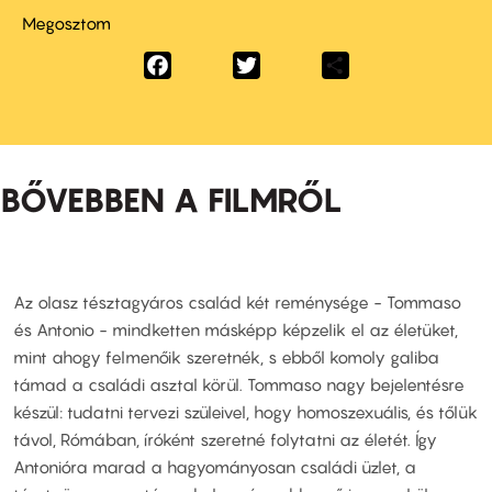
Megosztom
Facebook
Twitter
Share
BŐVEBBEN A FILMRŐL
Az olasz tésztagyáros család két reménysége - Tommaso
és Antonio - mindketten másképp képzelik el az életüket,
mint ahogy felmenőik szeretnék, s ebből komoly galiba
támad a családi asztal körül. Tommaso nagy bejelentésre
készül: tudatni tervezi szüleivel, hogy homoszexuális, és tőlük
távol, Rómában, íróként szeretné folytatni az életét. Így
Antonióra marad a hagyományosan családi üzlet, a