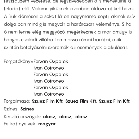
tésztaüzem vezetése, de legszívesebben ő is menekülne a
feladat elől. Valamelyiküknek azonban áldozatot kell hozni.
A fiúk döntéseit a sokat látott nagymama segíti, akinek szív
dolgaiban mindig is megvolt a határozott véleménye. S ha
ő nem lenne elég meggyőző, megérkeznek a már amúgy is
hangos családi villába Tommasso római barátai, akik
szintén befolyásolni szeretnék az események alakulását.
Forgatókönyv
Ferzan Ozpetek
Ivan Cotroneo
Ferzan Ozpetek
Ivan Cotroneo
Ferzan Ozpetek
Ivan Cotroneo
Forgalmazó
Szuez Film Kft.
Szuez Film Kft.
Szuez Film Kft.
Színes
Színes
Készítő országok
olasz
olasz
olasz
Felirat nyelvek
magyar