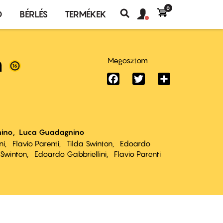
0
Felhasználó
Felhasználói
Ó
BÉRLÉS
TERMÉKEK
fiók
Keresés
fiók
menü
menüje
m
Megosztom
Facebook
Twitter
Share
ino
Luca Guadagnino
ni
Flavio Parenti
Tilda Swinton
Edoardo
 Swinton
Edoardo Gabbriellini
Flavio Parenti