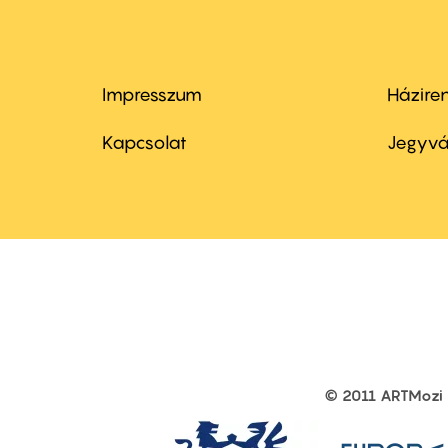
Impresszum
Házire
Footer
Foo
menu
me
Kapcsolat
Jegyvá
first
sec
© 2011 ARTMozi
Footer
other