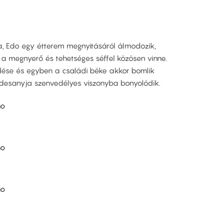
a, Edo egy étterem megnyitásáról álmodozik,
, a megnyerő és tehetséges séffel közösen vinne.
dése és egyben a családi béke akkor bomlik
desanyja szenvedélyes viszonyba bonyolódik.
no
no
no