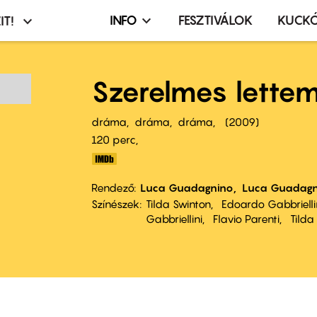
INFO
FESZTIVÁLOK
KUCK
IT!
Infó,
asztó
esemény,
terembérlés
Szerelmes lette
menü
dráma
dráma
dráma
2009
120 perc,
Rendező
Luca Guadagnino
Luca Guadagn
Színészek
Tilda Swinton
Edoardo Gabbrielli
Gabbriellini
Flavio Parenti
Tilda