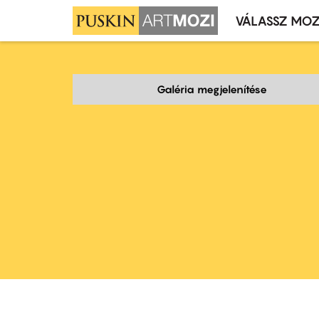
VÁLASSZ MOZ
Mozivál
Ugrás
menü
a
tartalomra
Galéria megjelenítése