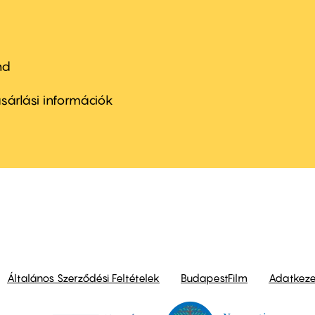
nd
ter
nu
sárlási információk
ond
Általános Szerződési Feltételek
BudapestFilm
Adatkezel