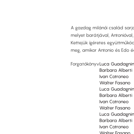
A gazdag milánói család sarj
melyet barátjával, Antonióval
Kettejük ígéretes együttműkö
meg, amikor Antonio és Edo é
Forgatókönyv
Luca Guadagni
Barbara Alberti
Ivan Cotroneo
Walter Fasano
Luca Guadagni
Barbara Alberti
Ivan Cotroneo
Walter Fasano
Luca Guadagni
Barbara Alberti
Ivan Cotroneo
Walter Fasano