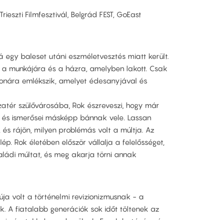
Trieszti Filmfesztivál, Belgrád FEST, GoEast
 egy baleset utáni eszméletvesztés miatt került.
 a munkájára és a házra, amelyben lakott. Csak
thonára emlékszik, amelyet édesanyjával és
zatér szülővárosába, Rok észreveszi, hogy már
a és ismerősei másképp bánnak vele. Lassan
 és rájön, milyen problémás volt a múltja. Az
ép. Rok életében először vállalja a felelősséget,
saládi múltat, és meg akarja törni annak
úja volt a történelmi revizionizmusnak - a
. A fiatalabb generációk sok időt töltenek az