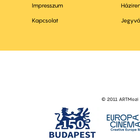
Impresszum
Házire
Footer
Foo
menu
me
Kapcsolat
Jegyvá
first
sec
© 2011 ARTMozi
Footer
other
links