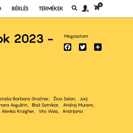
0
Felhasználó
Felhasználói
Ó
BÉRLÉS
TERMÉKEK
fiók
Keresés
fiók
menü
menüje
ok 2023 -
Megosztom
Facebook
Twitter
Share
ataša Barbara Gračner
Živa Selan
Jurij
ara Avguštin
Blaž Setnikar
Andrej Murenc
Alenka Kraigher
Vito Weis
Andrijana