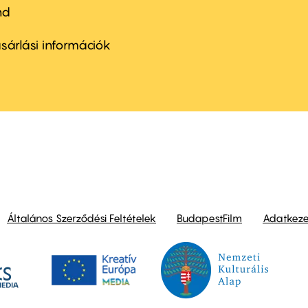
nd
ter
nu
sárlási információk
ond
Általános Szerződési Feltételek
BudapestFilm
Adatkezel