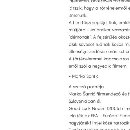
interneten, ahol téves történ
látszik, hogy a történelemről
ismerünk.
A film főszereplője, Rok, eml
múltjára - és amikor visszatér
"démonait". A fejsérülés oko
akik keveset tudnak közös mú
ellenségeskedésbe más kultúr
A történelemmel kapcsolatos 
erről szól a negyedik filmem.
- Marko Šantić
A szerző portréja
Marko Šantić filmrendező és f
Szlovéniában él.
Good Luck Nedim (2006) című k
jelölték az EFA - Európai Filmd
nagyjátékfilmjei közé tartozi
Filmfesztiválon mutattak be, 