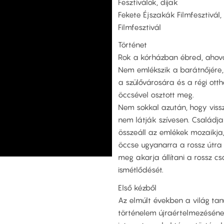
Fesztiválok, díjak
Fekete Éjszakák Filmfesztivál, 
Filmfesztivál
Történet
Rok a kórházban ébred, ahová
Nem emlékszik a barátnőjére,
a szülővárosára és a régi ot
öccsével osztott meg.
Nem sokkal azután, hogy viss
nem látják szívesen. Családj
összeáll az emlékek mozaikja,
öccse ugyanarra a rossz útra l
meg akarja állítani a rossz c
ismétlődését.
Első kézből
Az elmúlt években a világ tan
történelem újraértelmezésének