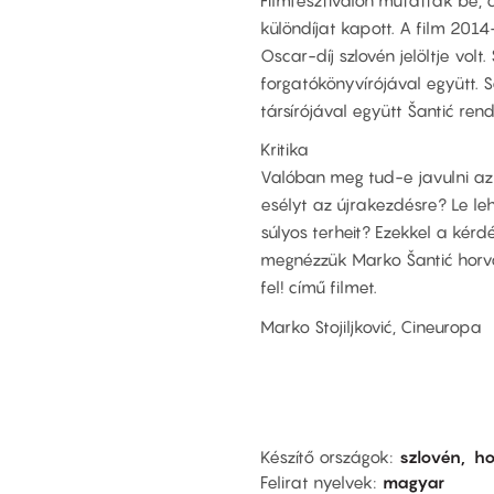
különdíjat kapott. A film 201
Oscar-díj szlovén jelöltje volt.
forgatókönyvírójával együtt. S
társírójával együtt Šantić re
Kritika
Valóban meg tud-e javulni az
esélyt az újrakezdésre? Le leh
súlyos terheit? Ezekkel a kérd
megnézzük Marko Šantić horvá
fel! című filmet.
Marko Stojiljković, Cineuropa
Készítő országok
szlovén
ho
Felirat nyelvek
magyar