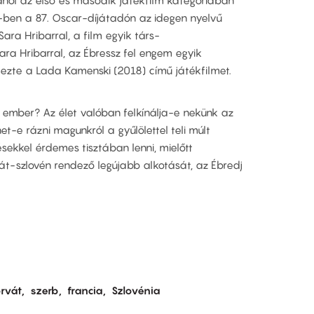
4-ben a 87. Oscar-díjátadón az idegen nyelvű
 Sara Hribarral, a film egyik társ-
ara Hribarral, az Ébressz fel engem egyik
ndezte a Lada Kamenski (2018) című játékfilmet.
 ember? Az élet valóban felkínálja-e nekünk az
et-e rázni magunkról a gyűlölettel teli múlt
ésekkel érdemes tisztában lenni, mielőtt
t-szlovén rendező legújabb alkotását, az Ébredj
rvát
szerb
francia
Szlovénia