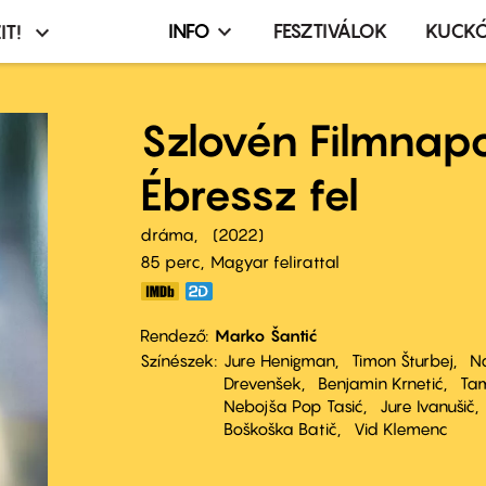
INFO
FESZTIVÁLOK
KUCK
IT!
Infó,
asztó
esemény,
terembérlés
Szlovén Filmnap
menü
Ébressz fel
dráma
2022
85 perc,
Magyar felirattal
Rendező
Marko Šantić
Színészek
Jure Henigman
Timon Šturbej
N
Drevenšek
Benjamin Krnetić
Tam
Nebojša Pop Tasić
Jure Ivanušič
Boškoška Batič
Vid Klemenc