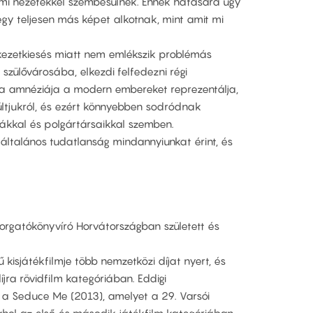
elmi nézetekkel szembesülnek. Ennek hatására úgy
 egy teljesen más képet alkotnak, mint amit mi
ékezetkiesés miatt nem emlékszik problémás
 szülővárosába, elkezdi felfedezni régi
zta amnéziája a modern embereket reprezentálja,
ltjukról, és ezért könnyebben sodródnak
ákkal és polgártársaikkal szemben.
általános tudatlanság mindannyiunkat érint, és
orgatókönyvíró Horvátországban született és
isjátékfilmje több nemzetközi díjat nyert, és
íjra rövidfilm kategóriában. Eddigi
k a Seduce Me (2013), amelyet a 29. Varsói
ahol az első és második játékfilm kategóriában