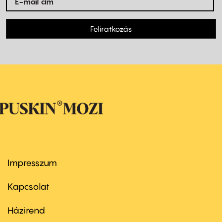
Feliratkozás
Impresszum
Footer
menu
first
Kapcsolat
Házirend
Footer
menu