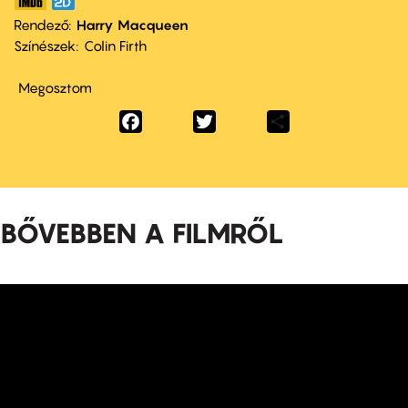
Rendező
Harry Macqueen
Színészek
Colin Firth
Megosztom
Facebook
Twitter
Share
BŐVEBBEN A FILMRŐL