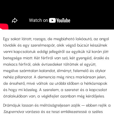
Egy sokat látott, rozoga, de megbízható lakóautó, az angol
tóvidék és egy szerelmespár, akik végső búcsút készülnek
venni kapcsolatuk eddigi jellegétől az egyikük túl korán jött
betegsége miatt. Két férfiról van szó, két gyengéd, érzéki és
makacs férfiról, akik évtizedeket töltöttek el együtt,
megélve számtalan kalandot, élményt, felemelő és olykor
nehéz pillanatot. A demencia még nincs markánsan jelen,
de érezhető, mivé váltak az utóbbi időben a hétköznapok
és hogy mi közeleg. A szerelem, a szeretet és a kapcsolat
átalakulóban van, a végkifejlet azonban még kérdőjeles.
Drámájuk lassan és méltóságteljesen zajlik – ebben rejlik a
Szupernóva
varázsa és ez teszi emlékezetessé a széles