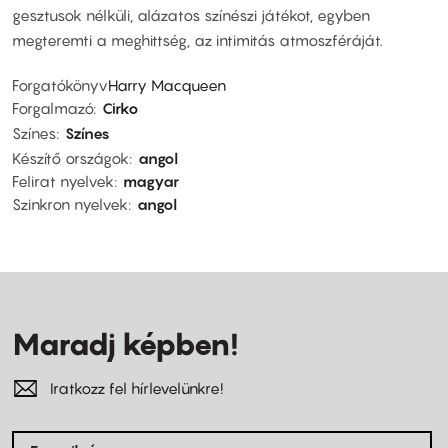
gesztusok nélküli, alázatos színészi játékot, egyben
megteremti a meghittség, az intimitás atmoszféráját.
Forgatókönyv
Harry Macqueen
Forgalmazó
Cirko
Színes
Színes
Készítő országok
angol
Felirat nyelvek
magyar
Szinkron nyelvek
angol
Maradj képben!
Iratkozz fel hírlevelünkre!