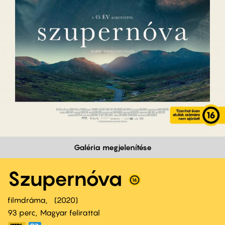
Galéria megjelenítése
Szupernóva
filmdráma
2020
93 perc,
Magyar felirattal