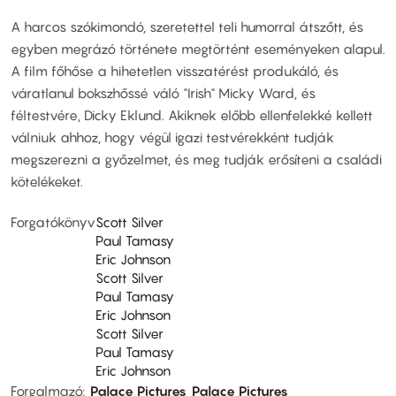
A harcos szókimondó, szeretettel teli humorral átszőtt, és
egyben megrázó története megtörtént eseményeken alapul.
A film főhőse a hihetetlen visszatérést produkáló, és
váratlanul bokszhőssé váló "Irish" Micky Ward, és
féltestvére, Dicky Eklund. Akiknek előbb ellenfelekké kellett
válniuk ahhoz, hogy végül igazi testvérekként tudják
megszerezni a győzelmet, és meg tudják erősíteni a családi
kötelékeket.
Forgatókönyv
Scott Silver
Paul Tamasy
Eric Johnson
Scott Silver
Paul Tamasy
Eric Johnson
Scott Silver
Paul Tamasy
Eric Johnson
Forgalmazó
Palace Pictures
Palace Pictures