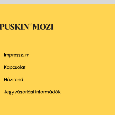
Impresszum
Footer
menu
first
Kapcsolat
Házirend
Footer
menu
second
Jegyvásárlási információk