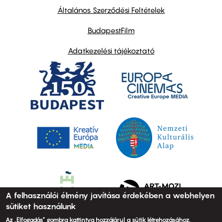
links
Általános Szerződési Feltételek
BudapestFilm
Adatkezelési tájékoztató
A felhasználói élmény javítása érdekében a webhelyen
sütiket használunk
Az „Elfogadás” gombra kattintva hozzájárul a sütik létrehozásához.