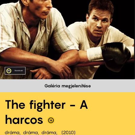
Galéria megjelenítése
The fighter - A
harcos
dráma
dráma
dráma
2010