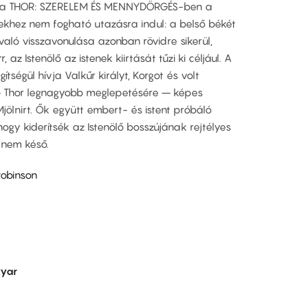
en, a THOR: SZERELEM ÉS MENNYDÖRGÉS-ben a
ekhez nem fogható utazásra indul: a belső békét
való visszavonulása azonban rövidre sikerül,
, az Istenölő az istenek kiirtását tűzi ki céljául. A
tségül hívja Valkűr királyt, Korgot és volt
i – Thor legnagyobb meglepetésére – képes
jölnirt. Ők együtt embert- és istent próbáló
ogy kiderítsék az Istenölő bosszújának rejtélyes
 nem késő.
Robinson
yar