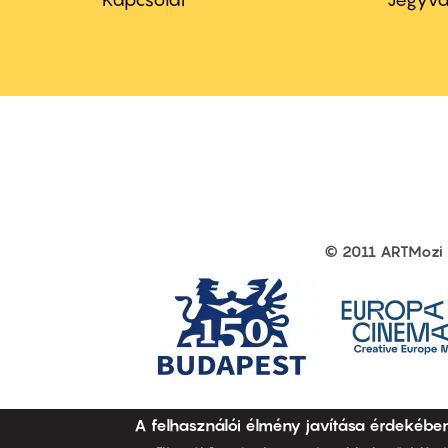
menu
me
first
sec
© 2011 ARTMozi
Footer
other
links
A felhasználói élmény javítása érdekébe