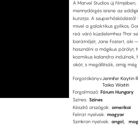
A Marvel Studios új filmjéb
mennydörgés istene az eddigi
kutatja. A szuperhősködéstől 
mivel a galaktikus gyilkos, Gorr
reá váró küzdelemhez Thor segí
barátnőjét, Jane Fostert, ak
használni a mágikus pörölyt, M
kozmikus kalandra indulnak, h
okát, s megállítsák, amíg még
Forgatókönyv
Jennifer Kaytin 
Taika Waititi
Forgalmazó
Fórum Hungary
Színes
Színes
Készítő országok
amerikai
Felirat nyelvek
magyar
Szinkron nyelvek
angol
mag