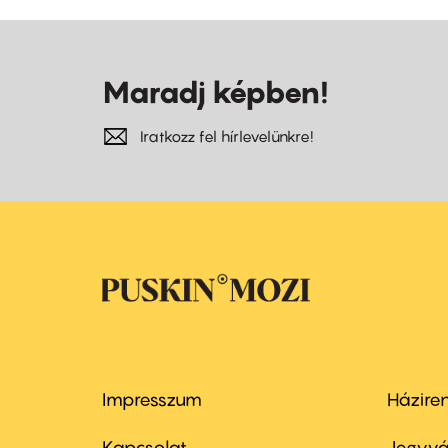
Maradj képben!
Iratkozz fel hírlevelünkre!
Impresszum
Házire
Footer
Foo
Kapcsolat
Jegyvá