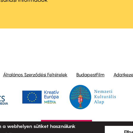
nu
ond
Általános Szerződési Feltételek
BudapestFilm
Adatkezel
n a webhelyen sütiket használunk
Elf