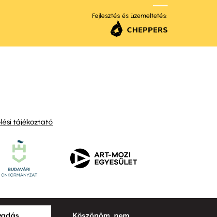
Fejlesztés és üzemeltetés:
ési tájékoztató
ogadás
Köszönöm, nem