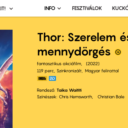
INFO
FESZTIVÁLOK
KUCK
IT!
Infó,
asztó
esemény,
terembérlés
Thor: Szerelem é
menü
mennydörgés
fantasztikus akciófilm
2022
119 perc,
Szinkronizált
Magyar felirattal
Rendező
Taika Waititi
Színészek
Chris Hemsworth
Christian Bale