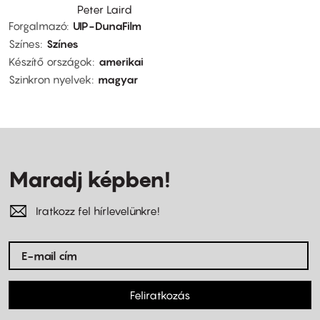
Peter Laird
Forgalmazó
UIP-DunaFilm
Színes
Színes
Készítő országok
amerikai
Szinkron nyelvek
magyar
Maradj képben!
Iratkozz fel hírlevelünkre!
Feliratkozás