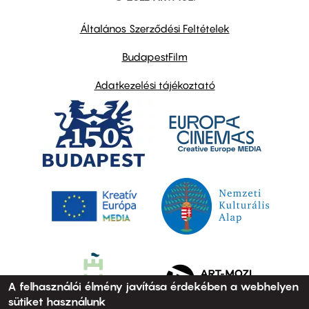
other
links
Általános Szerződési Feltételek
BudapestFilm
Adatkezelési tájékoztató
A felhasználói élmény javítása érdekében a webhelyen
sütiket használunk