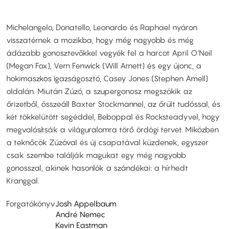
Michelangelo, Donatello, Leonardo és Raphael nyáron
visszatérnek a mozikba, hogy még nagyobb és még
ádázabb gonosztevőkkel vegyék fel a harcot April O'Neil
(Megan Fox), Vern Fenwick (Will Arnett) és egy újonc, a
hokimaszkos igazságosztó, Casey Jones (Stephen Amell)
oldalán. Miután Zúzó, a szupergonosz megszökik az
őrizetből, összeáll Baxter Stockmannel, az őrült tudóssal, és
két tökkelütött segéddel, Beboppal és Rocksteadyvel, hogy
megvalósítsák a világuralomra törő ördögi tervet. Miközben
a teknőcök Zúzóval és új csapatával küzdenek, egyszer
csak szembe találják magukat egy még nagyobb
gonosszal, akinek hasonlók a szándékai: a hírhedt
Kranggal.
Forgatókönyv
Josh Appelbaum
André Nemec
Kevin Eastman