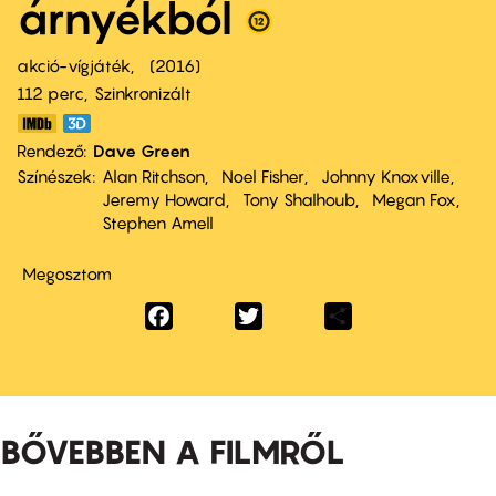
árnyékból
akció-vígjáték
2016
112 perc,
Szinkronizált
Rendező
Dave Green
Színészek
Alan Ritchson
Noel Fisher
Johnny Knoxville
Jeremy Howard
Tony Shalhoub
Megan Fox
Stephen Amell
Megosztom
Facebook
Twitter
Share
BŐVEBBEN A FILMRŐL