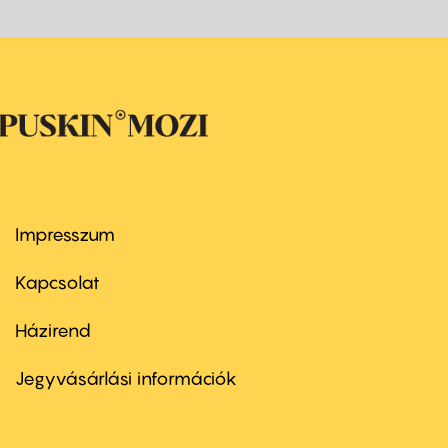
Impresszum
Footer
menu
first
Kapcsolat
Házirend
Footer
menu
second
Jegyvásárlási információk