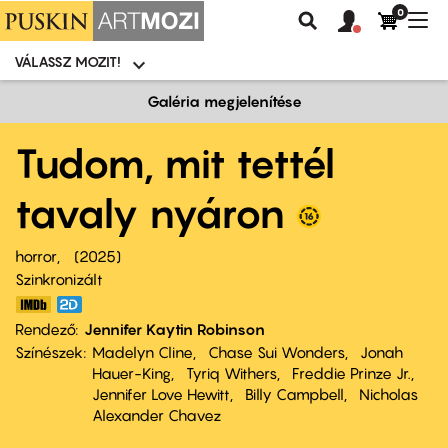
0
Felhasználói
Felhasznál
Nav
Keresés
fiók
fiók
átk
menü
menüje
VÁLASSZ MOZIT!
Moziválasztó
menü
Ugrás
Galéria megjelenítése
a
tartalomra
Tudom, mit tettél
tavaly nyáron
horror
2025
Szinkronizált
Rendező
Jennifer Kaytin Robinson
Színészek
Madelyn Cline
Chase Sui Wonders
Jonah
Hauer-King
Tyriq Withers
Freddie Prinze Jr.
Jennifer Love Hewitt
Billy Campbell
Nicholas
Alexander Chavez