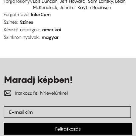
Forgatókönyv
Lois Duncan, Jeff Howard, Sam Lansky, Leah
McKendrick, Jennifer Kaytin Robinson
Forgalmazó
InterCom
Színes
Színes
Készítő országok
amerikai
Szinkron nyelvek
magyar
Maradj képben!
Iratkozz fel hírlevelünkre!
Feliratkozás