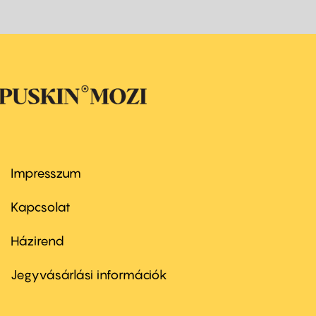
Impresszum
Footer
menu
first
Kapcsolat
Házirend
Footer
menu
second
Jegyvásárlási információk