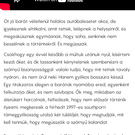
Öt jó barát véletlenül halálos autóbalesetet okoz, de
igyekeznek eltitkolni, amit tettek, lelépnek a helyszínről, és
megesküsznek egymásnak, hogy soha, senkinek nem
beszélnek a történtekről. És megússzák.
Csakhogy egy évvel később a múltuk utánuk nyúl, kísérteni
kezdi őket, és ők lassanként kénytelenek szembenézni a
szörnyű bizonyossággal: valaki tudja, hogy mit tettek tavaly
nyáron… és nem örül neki. Hanem gyilkos bosszúra készül.
Egy titokzatos idegen a barátok nyomába ered, egyenként
felkutatja őket, és nem szívbajos. Ők meg, miközben az
életükért harcolnak, felfedezik, hogy nem először történik
ilyesmi: megkeresik a hírhedt 1997-es southporti
tömeggyilkosság utolsó két túlélőjét, hogy megtudják, mit
kell tenniük, hogy megússzák a szörnyű kalandot.