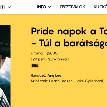
INFO
FESZTIVÁLOK
KUCK
IT!
Infó,
asztó
esemény,
terembérlés
Pride napok a 
menü
- Túl a barátság
dráma
2005
129 perc,
Szinkronizált
Rendező
Ang Lee
Színészek
Heath Ledger
Jake Gyllenhaal