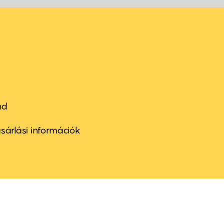
nd
ter
nu
sárlási információk
ond