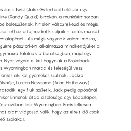
és Jack Twist (Jake Gyllenhaal) először egy
uirre (Randy Quaid) birtokán, a munkáért sorban
be beleszülettek, hirtelen változni kezd és mégis,
jüket ehhez a tájhoz kötik céljaik - tartós munkát
ot alapítani - és mégis vágynak valami másra,
Aguirre pásztorként alkalmazza mindkettőjüket a
egymásra találnak a barátságban, majd egy
. Nyár végére el kell hagyniuk a Brokeback
nis Wyomingban marad és feleségül veszi
liams), aki két gyemeket szül neki. Jackre
irálynője, Lureen Newsome (Anne Hathaway).
atódik, egy fiuk születik, Jack pedig apósánál
amikor Ennisnek átad a felesége egy képeslapot,
 átutazóban lesz Wyomingban. Ennis lelkesen
nat alatt világossá válik, hogy az eltelt idő csak
ötő szálakat.