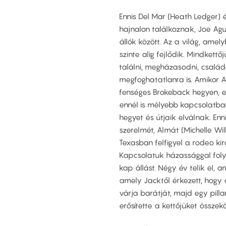
Ennis Del Mar (Heath Ledger) 
hajnalon találkoznak, Joe Ag
állók között. Az a világ, amely
szinte alig fejlődik. Mindkettő
találni, megházasodni, család
megfoghatatlanra is. Amikor 
fenséges Brokeback hegyen, 
ennél is mélyebb kapcsolatban
hegyet és útjaik elválnak. En
szerelmét, Almát (Michelle Wil
Texasban felfigyel a rodeo k
Kapcsolatuk házassággal folyt
kap állást. Négy év telik el, 
amely Jacktől érkezett, hogy
várja barátját, majd egy pilla
erősítette a kettőjüket összek