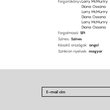
Forgatókönyv
Larry McMurtry
Diana Ossana
Larry McMurtry
Diana Ossana
Larry McMurtry
Diana Ossana
Forgalmazó
SPI
Színes
Színes
Készítő országok
angol
Szinkron nyelvek
magyar