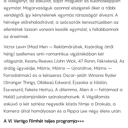
a vőlegényt, az esküvőt, saját magukat és különösképpen
egymást. Mogorvaságuk azonnal elszigeteli őket a többi
vendégtől, így kénytelenek egymás társaságát élvezni. A
hétvége előrehaladtával, a szócsaták kereszttüzében az
ellentétek lassan vonzani kezdik egymást, s fellobbannak
az érzelmek.
Victor Levin (Mad Men – Reklámőrültek, Kizárólag öttől
hétig) szellemes anti-romantikus vígjátékában két
világsztár, Keanu Reeves (John Wick, 47 Ronin, Féktelenül, Az
ördög ügyvédje, Mátrix, Mátrix – Újratöltve, Mátrix –
Forradalmak) és a kétszeres Oscar-jelölt Winona Ryder
(Stranger Things, Ollókezű Edward, Éjszaka a földön,
Észvesztő, Fekete Hattyú, A dilemma, Alien 4 – Feltámad a
Halál) jutalomjátékán szórakozhatunk. A Végállomás:
esküvő a két színész negyedik közös filmje a Drakula, a
Kamera által homályosan és a Pippa Lee négy élete után.
A VI. Vertigo Filmhét teljes programja>>>