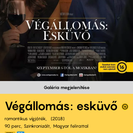
Galéria megjelenítése
Végállomás: esküvő
romantikus vígjáték
2018
90 perc,
Szinkronizált
Magyar felirattal