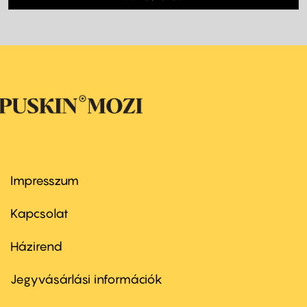
Impresszum
Footer
menu
first
Kapcsolat
Házirend
Footer
menu
second
Jegyvásárlási információk