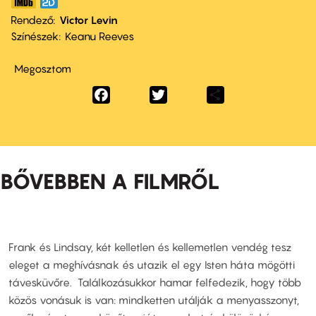
Rendező
Victor Levin
Színészek
Keanu Reeves
Megosztom
Facebook
Twitter
Share
BŐVEBBEN A FILMRŐL
Frank és Lindsay, két kelletlen és kellemetlen vendég tesz
eleget a meghívásnak és utazik el egy Isten háta mögötti
távesküvőre. Találkozásukkor hamar felfedezik, hogy több
közös vonásuk is van: mindketten utálják a menyasszonyt,