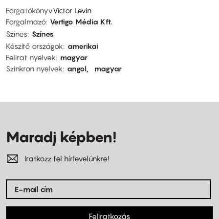
Forgatókönyv
Victor Levin
Forgalmazó
Vertigo Média Kft.
Színes
Színes
Készítő országok
amerikai
Felirat nyelvek
magyar
Szinkron nyelvek
angol
magyar
Maradj képben!
Iratkozz fel hírlevelünkre!
Feliratkozás