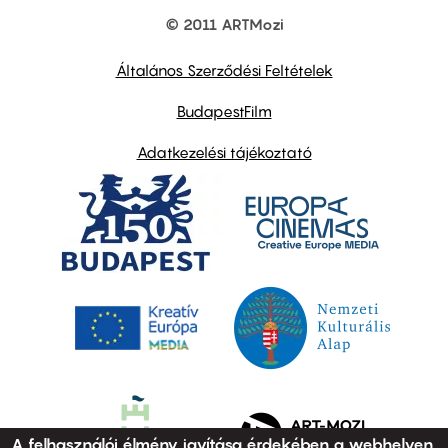
© 2011 ARTMozi
Footer
other
links
Általános Szerződési Feltételek
BudapestFilm
Adatkezelési tájékoztató
A felhasználói élmény javítása érdekében a webhelyen