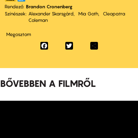
Rendező
Brandon Cronenberg
Színészek
Alexander Skarsgård
Mia Goth
Cleopatra
Coleman
Megosztom
Facebook
Twitter
Share
BŐVEBBEN A FILMRŐL