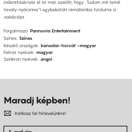
indentitáskrízist él át már azelőtt, hogy „Tudom mit tettél
tavaly nyáronna”l egybekötött rémálomba fordulna a
vakációja.
Forgalmazó
Pannonia Entertainment
Színes
Színes
Készítő országok
kanadai-horvát -magyar
Felirat nyelvek
magyar
Szinkron nyelvek
angol
Maradj képben!
Iratkozz fel hírlevelünkre!