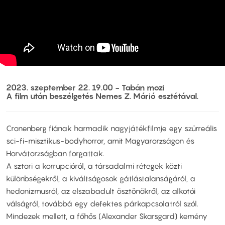
2023. szeptember 22. 19.00 - Tabán mozi
A film után beszélgetés Nemes Z. Márió esztétával.
Cronenberg fiának harmadik nagyjátékfilmje egy szürreális
sci-fi-misztikus-bodyhorror, amit Magyarorzságon és
Horvátorzságban forgattak.
A sztori a korrupcióról, a társadalmi rétegek közti
különbségekről, a kiváltságosok gátlástalanságáról, a
hedonizmusról, az elszabadult ösztönökről, az alkotói
válságról, továbbá egy defektes párkapcsolatról szól.
Mindezek mellett, a főhős (Alexander Skarsgard) kemény