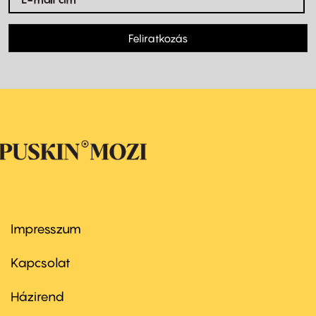
Feliratkozás
Impresszum
Footer
menu
first
Kapcsolat
Házirend
Footer
menu