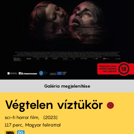
Galéria megjelenítése
Végtelen víztükör
sci-fi horror film
2023
117 perc,
Magyar felirattal