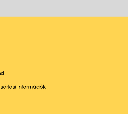
nd
ter
nu
sárlási információk
ond