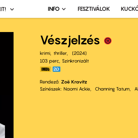
INFO
FESZTIVÁLOK
KUCK
IT!
Infó,
asztó
esemény,
terembérlés
Vészjelzés
menü
krimi
thriller
2024
103 perc,
Szinkronizált
Rendező
Zoë Kravitz
Színészek
Naomi Ackie
Channing Tatum
A