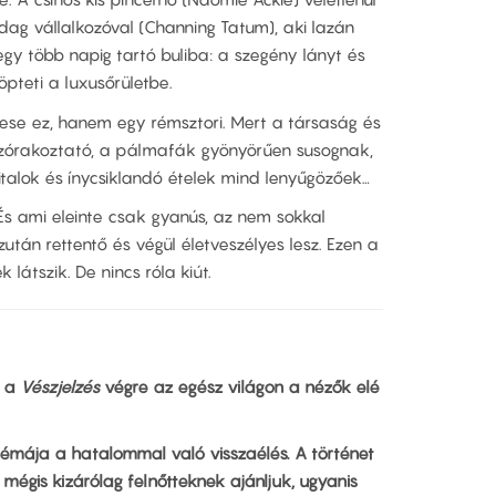
ag vállalkozóval (Channing Tatum), aki lazán
egy több napig tartó buliba: a szegény lányt és
pteti a luxusőrületbe.
mese ez, hanem egy rémsztori. Mert a társaság és
szórakoztató, a pálmafák gyönyörűen susognak,
 italok és ínycsiklandó ételek mind lenyűgözőek…
s ami eleinte csak gyanús, az nem sokkal
tán rettentő és végül életveszélyes lesz. Ezen a
látszik. De nincs róla kiút.
y a
Vészjelzés
végre az egész világon a nézők elé
fő témája a hatalommal való visszaélés. A történet
mégis kizárólag felnőtteknek ajánljuk, ugyanis