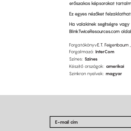
erőszakos képsorokat tartalma
Ez egyes nézőket felzaklatha
Ha valakinek segítségre vagy 
BlinkTwiceResources.com oldalt
Forgatókönyv
E.T. Feigenbaum 
Forgalmazó
InterCom
Színes
Színes
Készítő országok
amerikai
Szinkron nyelvek
magyar