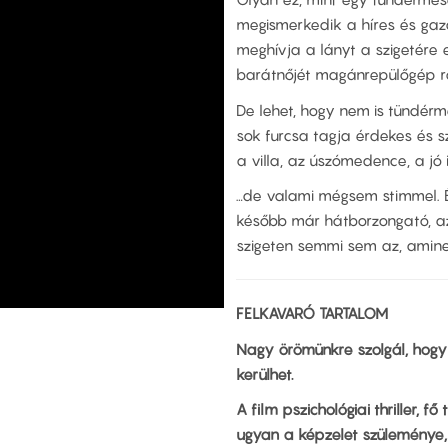
megismerkedik a híres és gazd
meghívja a lányt a szigetére 
barátnőjét magánrepülőgép rö
De lehet, hogy nem is tündér
sok furcsa tagja érdekes és 
a villa, az úszómedence, a jó
…de valami mégsem stimmel. É
később már hátborzongató, azu
szigeten semmi sem az, aminek 
FELKAVARÓ TARTALOM
Nagy örömünkre szolgál, hog
kerülhet.
A film pszichológiai thriller, 
ugyan a képzelet szüleménye, 