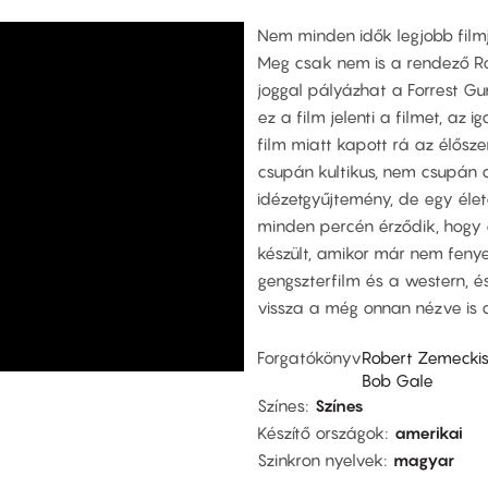
Nem minden idők legjobb film
Meg csak nem is a rendező Rob
joggal pályázhat a Forrest 
ez a film jelenti a filmet, az 
film miatt kapott rá az élősz
csupán kultikus, nem csupán
idézetgyűjtemény, de egy életé
minden percén érződik, hogy
készült, amikor már nem feny
gengszterfilm és a western, 
vissza a még onnan nézve is 
Forgatókönyv
Robert Zemecki
Bob Gale
Színes
Színes
Készítő országok
amerikai
Szinkron nyelvek
magyar