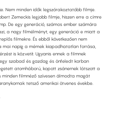
je. Nem minden idők legszórakoztatóbb filmje.
ert Zemeckis legjobb filmje, hiszen erre a címre
Gump. De egy generáció, számos ember számára
igazi, a nagy filmélményt, egy generáció e miatt a
ereplős filmekre. És ebből következően nem
 a mai napig a mémek kiapadhatatlan forrása,
rzést is közvetít. Ugyanis ennek a filmnek
 egy szabad és gazdag és önfeledt korban
egetett atomháború, kopott zsánernek látszott a
és minden filmnéző szívesen álmodta magát
aranykornak tetsző amerikai ötvenes évekbe.
s