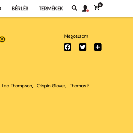
0
Felhasználó
Felhasználói
Ó
BÉRLÉS
TERMÉKEK
fiók
Keresés
fiók
menü
menüje
Megosztom
Facebook
Twitter
Share
Lea Thompson
Crispin Glover
Thomas F.