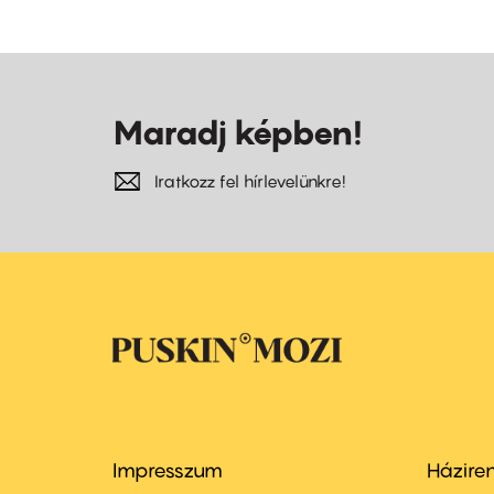
Maradj képben!
Iratkozz fel hírlevelünkre!
Impresszum
Házire
Footer
Foo