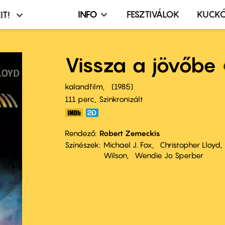
INFO
FESZTIVÁLOK
KUCK
IT!
Infó,
asztó
esemény,
terembérlés
Vissza a jövőbe
menü
kalandfilm
1985
111 perc,
Szinkronizált
Rendező
Robert Zemeckis
Színészek
Michael J. Fox
Christopher Lloyd
Wilson
Wendie Jo Sperber