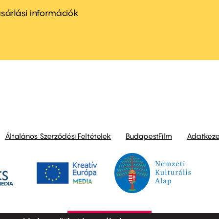
nu
sárlási információk
ond
Általános Szerződési Feltételek
BudapestFilm
Adatkezel