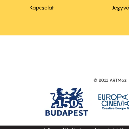
menu
me
Kapcsolat
Jegyvá
first
sec
© 2011 ARTMozi
Footer
other
links