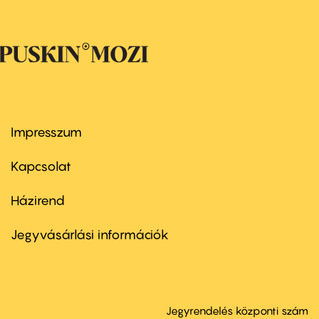
Impresszum
Footer
menu
first
Kapcsolat
Házirend
Footer
menu
second
Jegyvásárlási információk
Jegyrendelés központi szám