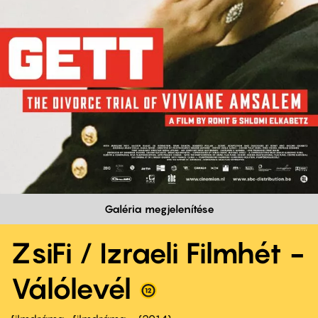
Galéria megjelenítése
ZsiFi / Izraeli Filmhét -
Válólevél