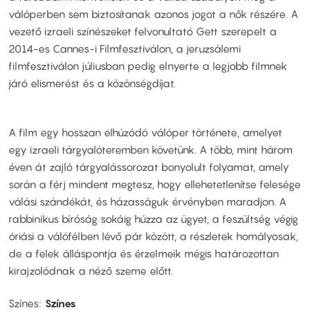
válóperben sem biztosítanak azonos jogot a nők részére. A
vezető izraeli színészeket felvonultató Gett szerepelt a
2014-es Cannes-i Filmfesztiválon, a jeruzsálemi
filmfesztiválon júliusban pedig elnyerte a legjobb filmnek
járó elismerést és a közönségdíjat.
A film egy hosszan elhúzódó válóper története, amelyet
egy izraeli tárgyalóteremben követünk. A több, mint három
éven át zajló tárgyalássorozat bonyolult folyamat, amely
során a férj mindent megtesz, hogy ellehetetlenítse felesége
válási szándékát, és házasságuk érvényben maradjon. A
rabbinikus bíróság sokáig húzza az ügyet, a feszültség végig
óriási a válófélben lévő pár között, a részletek homályosak,
de a felek álláspontja és érzelmeik mégis határozottan
kirajzolódnak a néző szeme előtt.
Színes
Színes