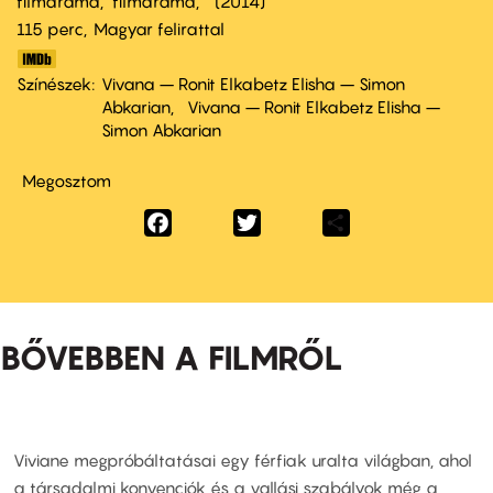
filmdráma
filmdráma
2014
115 perc,
Magyar felirattal
Színészek
Vivana – Ronit Elkabetz Elisha – Simon
Abkarian
Vivana – Ronit Elkabetz Elisha –
Simon Abkarian
Megosztom
Facebook
Twitter
Share
BŐVEBBEN A FILMRŐL
Viviane megpróbáltatásai egy férfiak uralta világban, ahol
a társadalmi konvenciók és a vallási szabályok még a