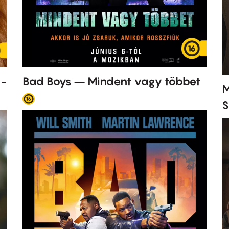
 -
Bad Boys – Mindent vagy többet
M
S