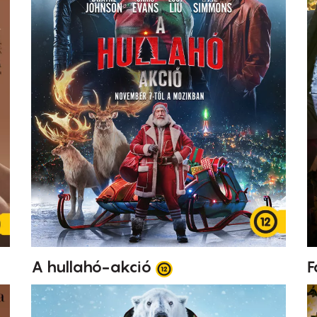
A hullahó-akció
F