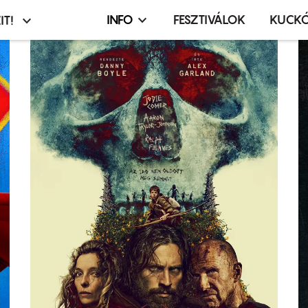
INFO
FESZTIVÁLOK
KUCK
IT!
Infó,
asztó
esemény,
terembérlés
menü