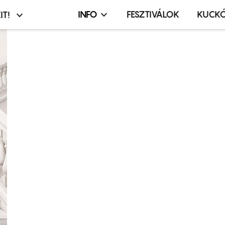
INFO
FESZTIVÁLOK
KUCK
IT!
Infó,
asztó
esemény,
terembérlés
menü