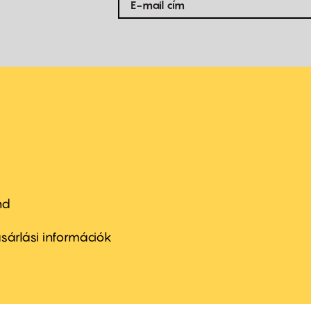
nd
ter
nu
sárlási információk
ond