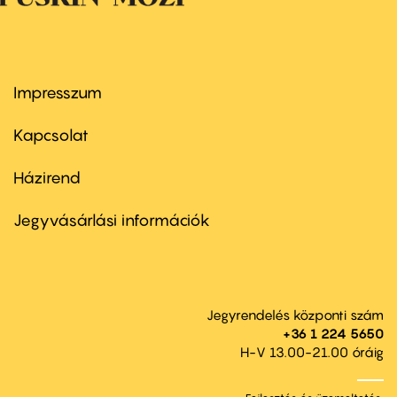
Impresszum
Footer
menu
first
Kapcsolat
Házirend
Footer
menu
second
Jegyvásárlási információk
Jegyrendelés központi szám
+36 1 224 5650
H-V 13.00-21.00 óráig