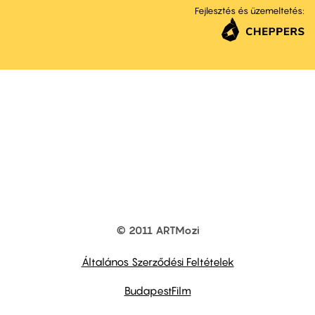
Fejlesztés és üzemeltetés:
© 2011 ARTMozi
Footer
other
links
Általános Szerződési Feltételek
BudapestFilm