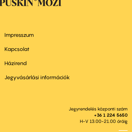
Impresszum
Footer
menu
first
Kapcsolat
Házirend
Footer
menu
second
Jegyvásárlási információk
Jegyrendelés központi szám
+36 1 224 5650
H-V 13.00-21.00 óráig