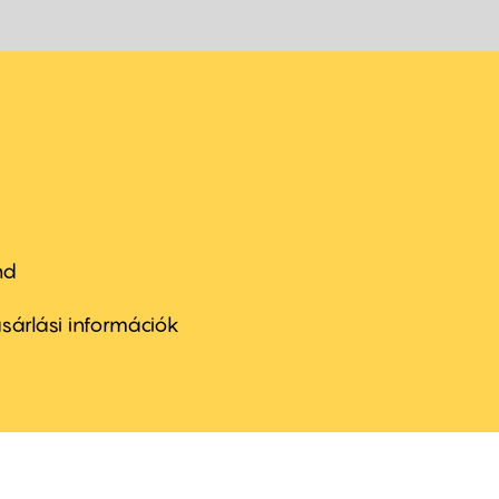
nd
ter
nu
sárlási információk
ond