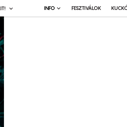
INFO
FESZTIVÁLOK
KUCK
IT!
Infó,
asztó
esemény,
terembérlés
menü