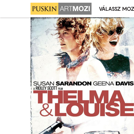
VÁLASSZ MOZ
Mozivál
Ugrás
menü
a
tartalomra