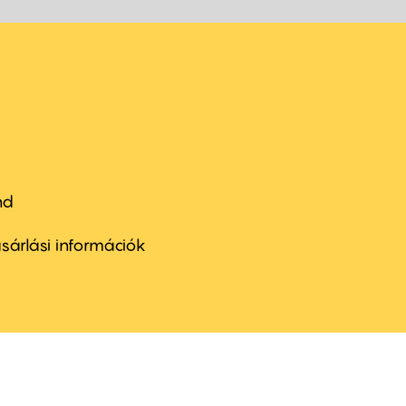
nd
ter
nu
sárlási információk
ond