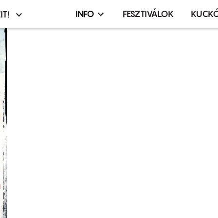
INFO
FESZTIVÁLOK
KUCK
IT!
Infó,
asztó
esemény,
terembérlés
menü