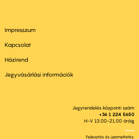
Impresszum
Footer
menu
first
Kapcsolat
Házirend
Footer
menu
second
Jegyvásárlási információk
Jegyrendelés központi szám
+36 1 224 5650
H-V 13.00-21.00 óráig
Fejlesztés és üzemeltetés: