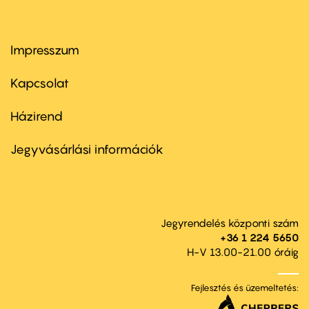
Impresszum
Footer
menu
first
Kapcsolat
Házirend
Footer
menu
second
Jegyvásárlási információk
Jegyrendelés központi szám
+36 1 224 5650
H-V 13.00-21.00 óráig
Fejlesztés és üzemeltetés: