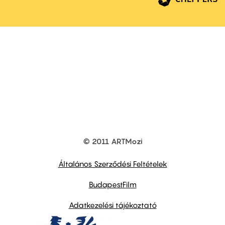
© 2011 ARTMozi
Footer
other
links
Általános Szerződési Feltételek
BudapestFilm
Adatkezelési tájékoztató