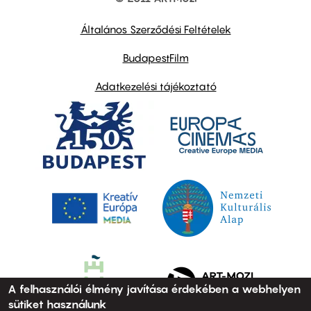
Footer
other
links
Általános Szerződési Feltételek
BudapestFilm
Adatkezelési tájékoztató
A felhasználói élmény javítása érdekében a webhelyen
sütiket használunk