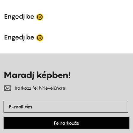
Engedj be
Engedj be
Maradj képben!
Iratkozz fel hírlevelünkre!
Feliratkozás