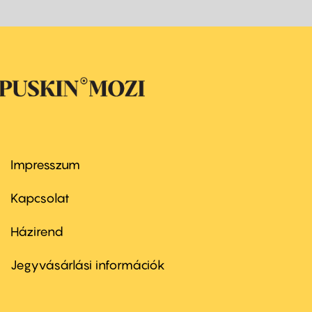
Impresszum
Footer
menu
first
Kapcsolat
Házirend
Footer
menu
second
Jegyvásárlási információk