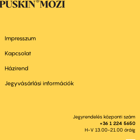
Impresszum
Footer
menu
first
Kapcsolat
Házirend
Footer
menu
second
Jegyvásárlási információk
Jegyrendelés központi szám
+36 1 224 5650
H-V 13.00-21.00 óráig