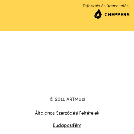
Fejlesztés és üzemeltetés:
© 2011 ARTMozi
Footer
other
links
Általános Szerződési Feltételek
BudapestFilm