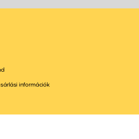
nd
ter
nu
sárlási információk
ond