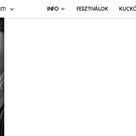
INFO
FESZTIVÁLOK
KUCK
IT!
Infó,
asztó
esemény,
terembérlés
menü