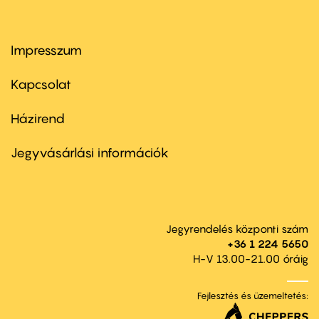
Impresszum
Footer
menu
first
Kapcsolat
Házirend
Footer
menu
second
Jegyvásárlási információk
Jegyrendelés központi szám
+36 1 224 5650
H-V 13.00-21.00 óráig
Fejlesztés és üzemeltetés: