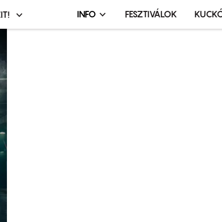
INFO
FESZTIVÁLOK
KUCK
IT!
Infó,
asztó
esemény,
terembérlés
menü