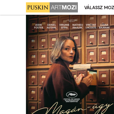
VÁLASSZ MOZ
Mozivál
Ugrás
menü
a
tartalomra