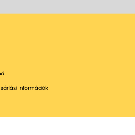
nd
ter
nu
sárlási információk
ond