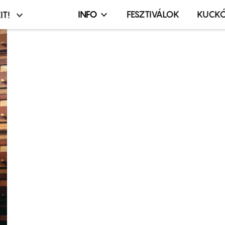
INFO
FESZTIVÁLOK
KUCK
IT!
Infó,
asztó
esemény,
terembérlés
menü