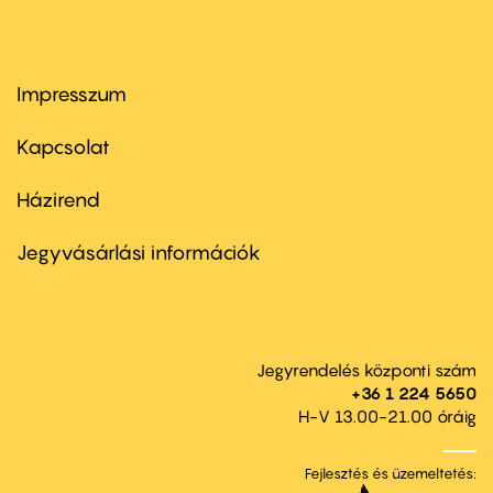
Impresszum
Footer
menu
first
Kapcsolat
Házirend
Footer
menu
second
Jegyvásárlási információk
Jegyrendelés központi szám
+36 1 224 5650
H-V 13.00-21.00 óráig
Fejlesztés és üzemeltetés: