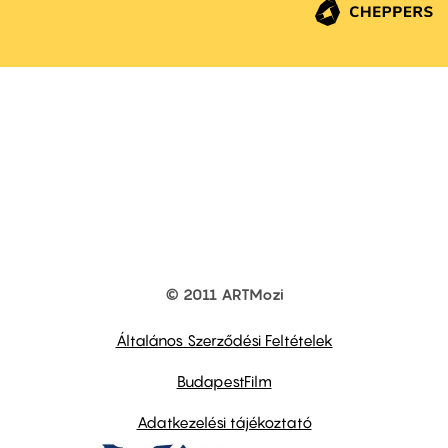
© 2011 ARTMozi
Footer
other
links
Általános Szerződési Feltételek
BudapestFilm
Adatkezelési tájékoztató