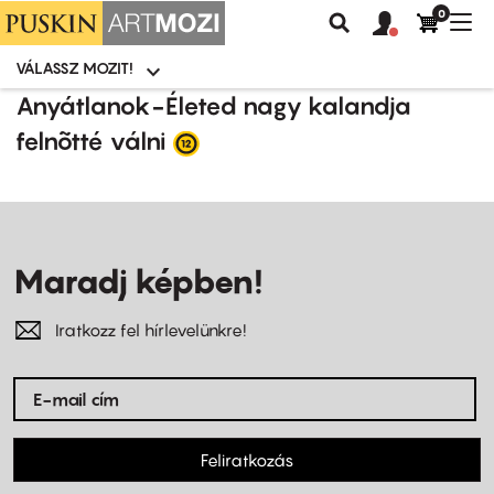
0
Felhasználói
Felhasznál
Nav
Keresés
fiók
fiók
átk
menü
menüje
VÁLASSZ MOZIT!
Moziválasztó
menü
Ugrás
Anyátlanok-Életed nagy kalandja
a
felnõtté válni
tartalomra
Maradj képben!
Iratkozz fel hírlevelünkre!
Feliratkozás