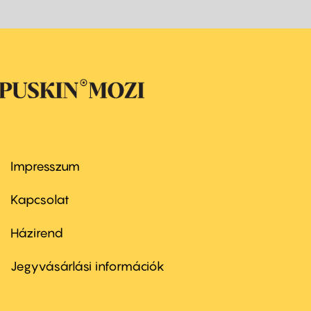
Impresszum
Footer
menu
first
Kapcsolat
Házirend
Footer
menu
second
Jegyvásárlási információk