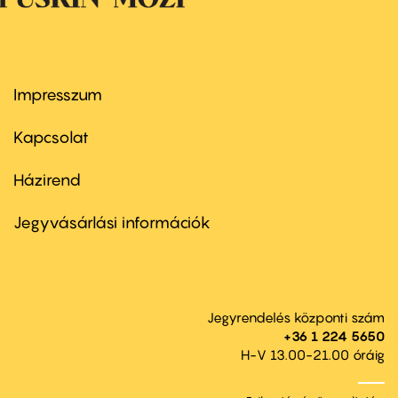
Impresszum
Footer
menu
first
Kapcsolat
Házirend
Footer
menu
second
Jegyvásárlási információk
Jegyrendelés központi szám
+36 1 224 5650
H-V 13.00-21.00 óráig