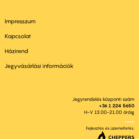
Impresszum
Footer
menu
first
Kapcsolat
Házirend
Footer
menu
second
Jegyvásárlási információk
Jegyrendelés központi szám
+36 1 224 5650
H-V 13.00-21.00 óráig
Fejlesztés és üzemeltetés: