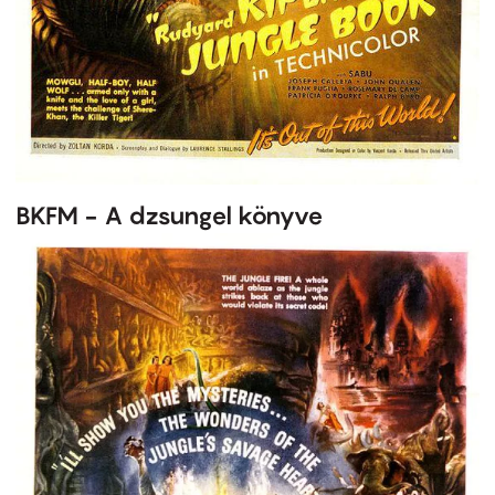
BKFM - A dzsungel könyve