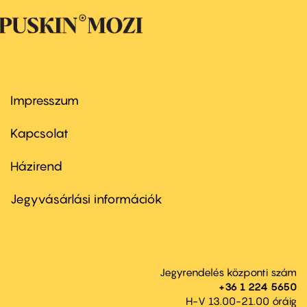
Impresszum
Footer
menu
first
Kapcsolat
Házirend
Footer
menu
second
Jegyvásárlási információk
Jegyrendelés központi szám
+36 1 224 5650
H-V 13.00-21.00 óráig