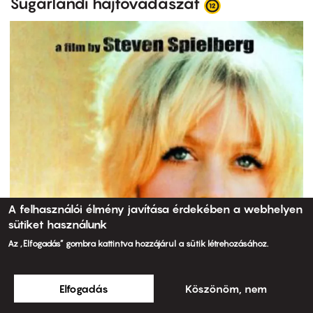
Sugarlandi hajtóvadászat
A felhasználói élmény javítása érdekében a webhelyen
sütiket használunk
Az „Elfogadás” gombra kattintva hozzájárul a sütik létrehozásához.
Elfogadás
Köszönöm, nem