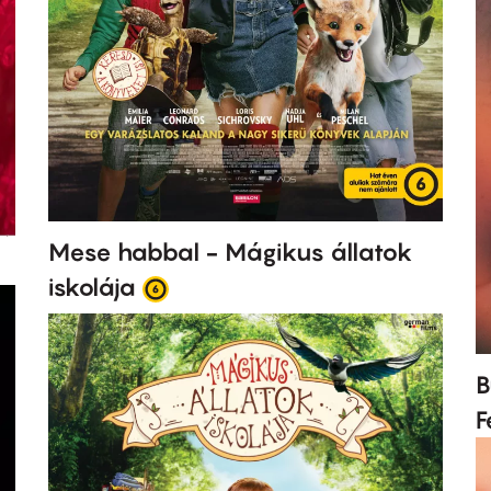
Mese habbal - Mágikus állatok
iskolája
B
F