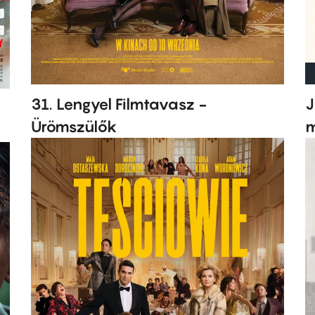
31. Lengyel Filmtavasz -
J
Ürömszülők
m