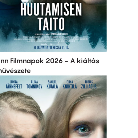
inn Filmnapok 2026 - A kiáltás
űvészete