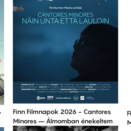
Finn Filmnapok 2026 - Cantores
y
F
Minores – Álmomban énekeltem
M