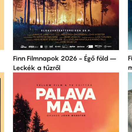
F
Finn Filmnapok 2026 - Égő föld –
m
Leckék a tűzről