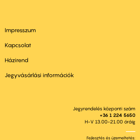
Impresszum
Footer
menu
first
Kapcsolat
Házirend
Footer
menu
second
Jegyvásárlási információk
Jegyrendelés központi szám
+36 1 224 5650
H-V 13.00-21.00 óráig
Fejlesztés és üzemeltetés: