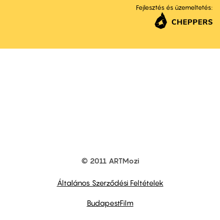
Fejlesztés és üzemeltetés:
© 2011 ARTMozi
Footer
other
links
Általános Szerződési Feltételek
BudapestFilm