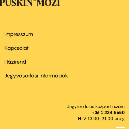
Impresszum
Footer
menu
first
Kapcsolat
Házirend
Footer
menu
second
Jegyvásárlási információk
Jegyrendelés központi szám
+36 1 224 5650
H-V 13.00-21.00 óráig