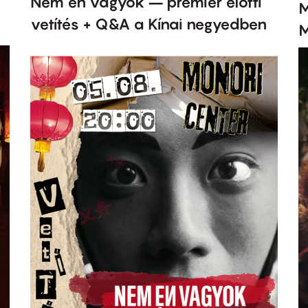
Nem én vagyok – premier előtti
M
vetítés + Q&A a Kínai negyedben
M