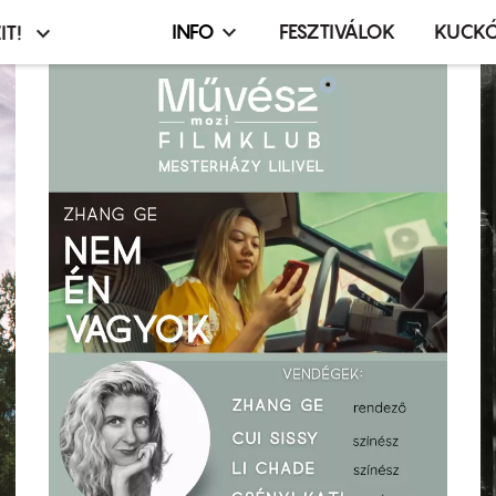
INFO
FESZTIVÁLOK
KUCK
IT!
Infó,
asztó
esemény,
terembérlés
menü