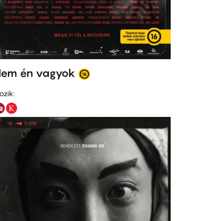
em én vagyok
ozik: