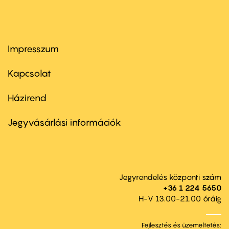
Impresszum
Footer
menu
first
Kapcsolat
Házirend
Footer
menu
second
Jegyvásárlási információk
Jegyrendelés központi szám
+36 1 224 5650
H-V 13.00-21.00 óráig
Fejlesztés és üzemeltetés: