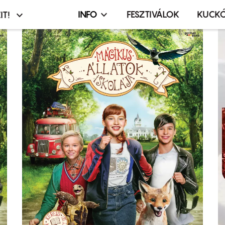
INFO
FESZTIVÁLOK
KUCK
IT!
Infó,
asztó
esemény,
terembérlés
menü