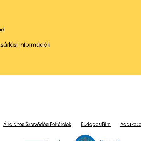
nd
ter
nu
sárlási információk
ond
Általános Szerződési Feltételek
BudapestFilm
Adatkezel