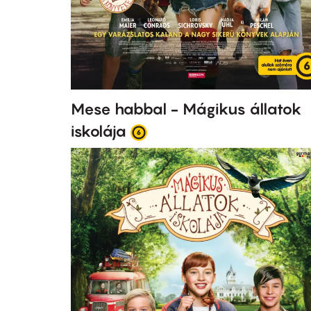
Mese habbal - Mágikus állatok
iskolája