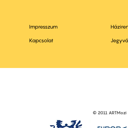
Impresszum
Házire
Footer
Foo
menu
me
Kapcsolat
Jegyvá
first
sec
© 2011 ARTMozi
Footer
other