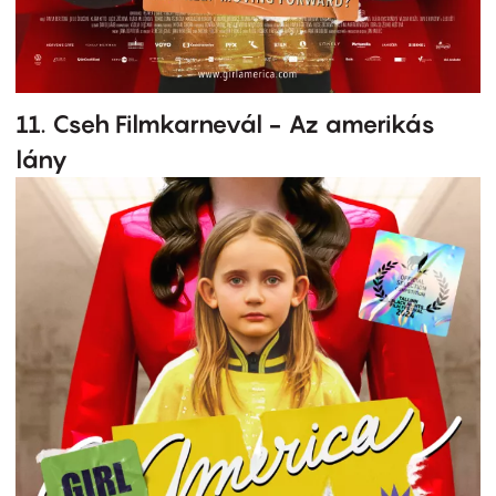
11. Cseh Filmkarnevál - Az amerikás
lány