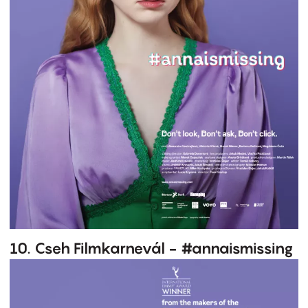
10. Cseh Filmkarnevál - #annaismissing