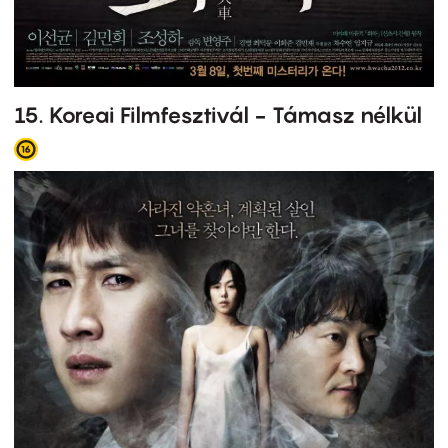
15. Koreai Filmfesztivál - Támasz nélkül