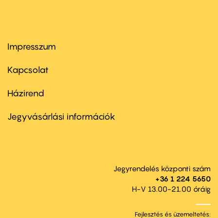
Impresszum
Footer
menu
first
Kapcsolat
Házirend
Footer
menu
second
Jegyvásárlási információk
Jegyrendelés központi szám
+36 1 224 5650
H-V 13.00-21.00 óráig
Fejlesztés és üzemeltetés: